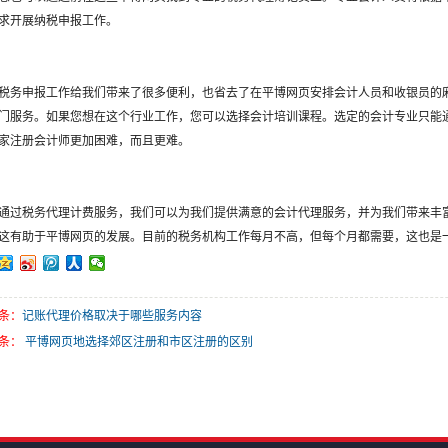
求开展纳税申报工作。
申报工作给我们带来了很多便利，也省去了在平博网页安排会计人员和收银员的麻
门服务。如果您想在这个行业工作，您可以选择会计培训课程。选定的会计专业只能
家注册会计师更加困难，而且更难。
税务代理计费服务，我们可以为我们提供满意的会计代理服务，并为我们带来丰富
这有助于平博网页的发展。目前的税务机构工作每月不高，但每个月都需要，这也是
条：
记账代理价格取决于哪些服务内容
条：
平博网页地选择郊区注册和市区注册的区别