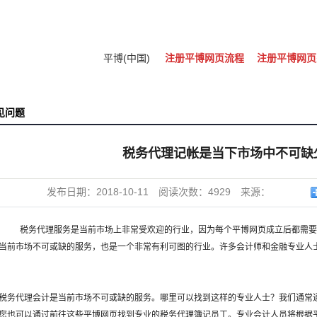
平博(中国)
注册平博网页流程
注册平博网页
见问题
税务代理记帐是当下市场中不可缺
发布日期：
2018-10-11
阅读次数：
4929
来源：
www.alsafalubricants.com
税务代理服务是当前市场上非常受欢迎的行业，因为每个平博网页成立后都需要
当前市场不可或缺的服务，也是一个非常有利可图的行业。许多会计师和金融专业人
代理会计是当前市场不可或缺的服务。哪里可以找到这样的专业人士？我们通常通
您也可以通过前往这些平博网页找到专业的税务代理簿记员工。专业会计人员将根据