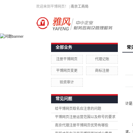
欢迎来到平博网页！
|
南京工商局
常
全部业务
注册平博网页
代理记账
平博网页变更
商标注册
验资审计
常见问题
计是
给平博网页取名应注意的问题
平博网页注册运营范围以及称号的要求
税务
南京代理注册平博网页优势有哪些
求。